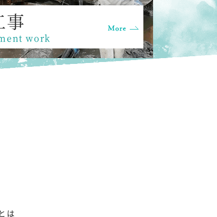
工事
ment work
とは